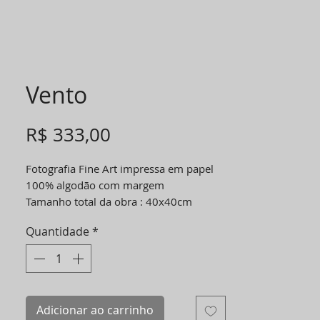
Vento
Preço
R$ 333,00
Fotografia Fine Art impressa em papel
100% algodão com margem
Tamanho total da obra : 40x40cm
Tamanho da área impressa: 20x30cm
Quantidade
*
A margem cria um respiro entre a
fotografia e a moldura e dispensa o uso
de passe-partout.
Adicionar ao carrinho