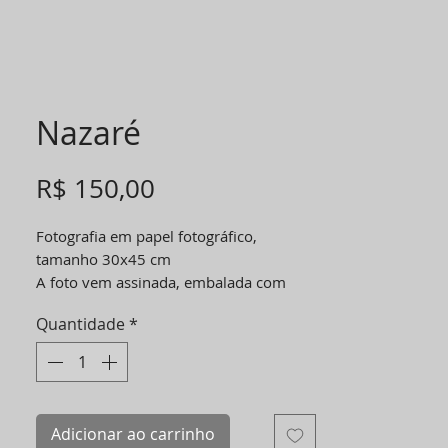
Nazaré
Preço
R$ 150,00
Fotografia em papel fotográfico,
tamanho 30x45 cm
A foto vem assinada, embalada com
plástico, com uma margem de 0,5cm
Quantidade
*
para melhor manuseio e com um
suporte de papelão para a foto não
dobrar.
Adicionar ao carrinho