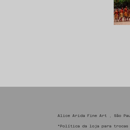
Alice Arida Fine
*Política da loja para trocas