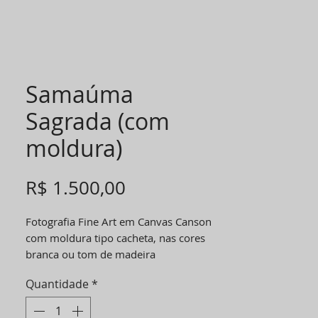
Samaúma
Sagrada (com
moldura)
Preço
R$ 1.500,00
Fotografia Fine Art em Canvas Canson
com moldura tipo cacheta, nas cores
branca ou tom de madeira
Quantidade
*
40x60cm
*cópia assinada e numerada.