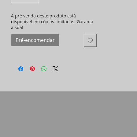
*25% DO VALOR DE CADA FOTO (sem
moldura) é doado para uma família
indígena Yawanawá.
A pré venda deste produto está
*(as imagens das molduras aqui são
disponível em cópias limitadas. Garanta
a sua!
ilustrativas, se tiver alguma dúvida entre
em contato)
Pré-encomendar
452741/001-16 ​