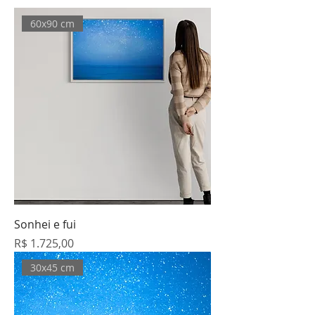
60x90 cm
Sonhei e fui
Preço
R$ 1.725,00
30x45 cm